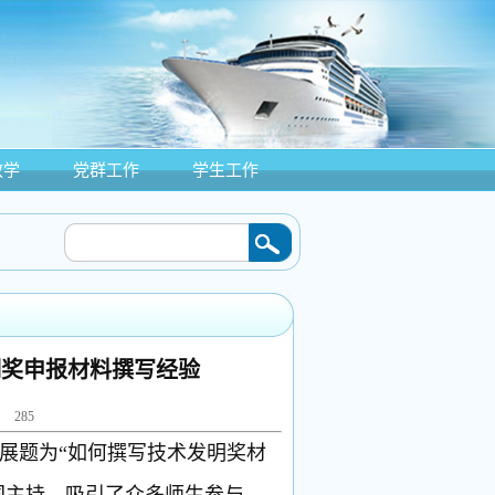
教学
党群工作
学生工作
工程学院“三下乡”打造“蓝桥伙伴”品牌项目落地增城社区
2026/06/08
·
船舶与海洋
明奖申报材料撰写经验
：
285
开展题为“如何撰写技术发明奖材