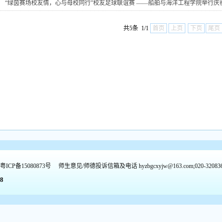
“绿茵赛场校友情，心与母校同行”校友足球联谊赛 ——船舶与海洋工程学院举行庆祝.
共5条 1/1
首页
上页
下页
尾页
粤ICP备15080873号
师生意见/师德投诉信箱及电话
hyzbgcxyjw@163.com
;
020-
32083
8