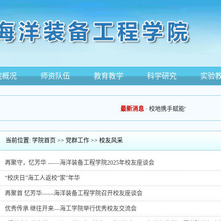
院概况
师资队伍
教育教学
科学研究
实验
最新消息
·
校地携手赋能“百千万工程”
当前位置:
学院首页
>>
党群工作
>>
校友风采
再聚守，忆芳华 ——海洋装备工程学院2025年校友座谈会
“校庆日”海工人返校“家”年华
再聚首 忆芳华——海洋装备工程学院召开校友座谈会
优秀传承 继往开来—海工学院举行优秀校友交流会